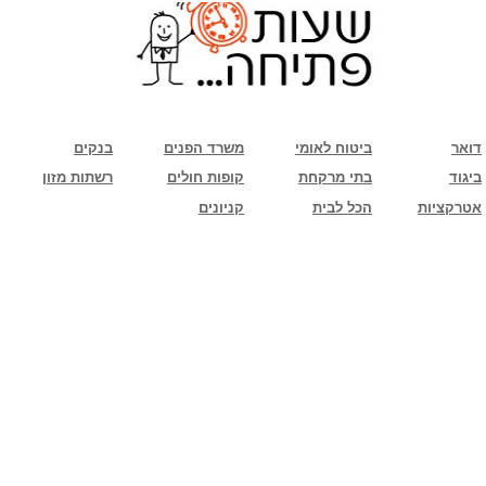
שימו לב: עקב המלחמה נגד כוחות הרשע - החמאס. מומלץ להתעדכן מול בית העסק בצורה
טלפונית לגבי הסניפים הפתוחים שעות הפתיחה המעודכנות
ביחד ננצח!
דואר
ביטוח לאומי
משרד הפנים
בנקים
ביגוד
בתי מרקחת
קופות חולים
רשתות מזון
אטרקציות
הכל לבית
קניונים