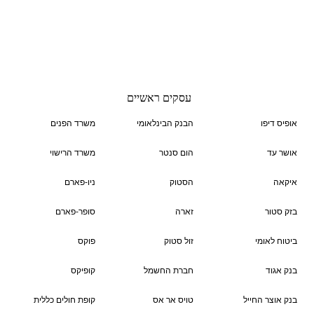
עסקים ראשיים
אופיס דיפו
הבנק הבינלאומי
משרד הפנים
אושר עד
הום סנטר
משרד הרישוי
איקאה
הסטוק
ניו-פארם
בזק סטור
זארה
סופר-פארם
ביטוח לאומי
זול סטוק
פוקס
בנק אגוד
חברת החשמל
קופיקס
בנק אוצר החייל
טויס אר אס
קופת חולים כללית