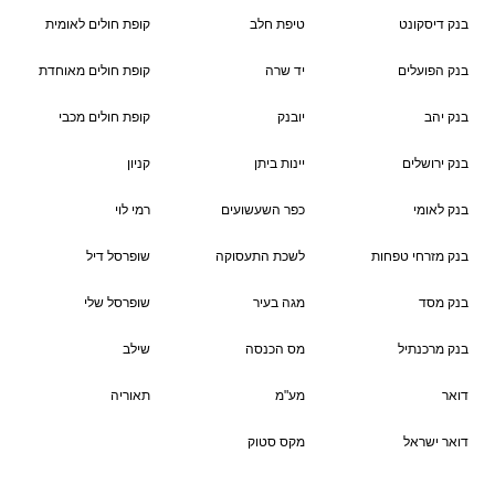
בנק דיסקונט
טיפת חלב
קופת חולים לאומית
בנק הפועלים
יד שרה
קופת חולים מאוחדת
בנק יהב
יובנק
קופת חולים מכבי
בנק ירושלים
יינות ביתן
קניון
בנק לאומי
כפר השעשועים
רמי לוי
בנק מזרחי טפחות
לשכת התעסוקה
שופרסל דיל
בנק מסד
מגה בעיר
שופרסל שלי
בנק מרכנתיל
מס הכנסה
שילב
דואר
מע"מ
תאוריה
דואר ישראל
מקס סטוק