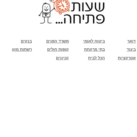
שימו לב: עקב המלחמה נגד כוחות הרשע - החמאס. מומלץ להתעדכן מול בית העסק בצורה
טלפונית לגבי הסניפים הפתוחים שעות הפתיחה המעודכנות
ביחד ננצח!
דואר
ביטוח לאומי
משרד הפנים
בנקים
ביגוד
בתי מרקחת
קופות חולים
רשתות מזון
אטרקציות
הכל לבית
קניונים