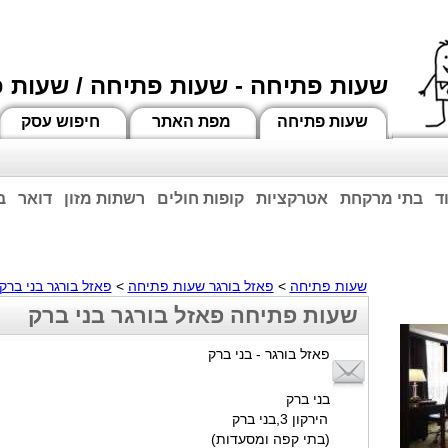
שעות פתיחה - שעות פתיחה / שעות 
שעות פתיחה
מפת האתר
חיפוש עסק
ד
בתי מרקחת
אטרקציות
קופות חולים
רשתות מזון
דואר
ב
וחות הרשע - החמאס. מומלץ להתעדכן מול בית העסק בצורה טלפונית לגבי הסניפים הפתוח
ביחד ננצח!
שעות פתיחה
>
פאזל בורגר שעות פתיחה
>
פאזל בורגר בני ברק
שעות פתיחה פאזל בורגר בני ברק
פאזל בורגר - בני ברק
בני ברק
הירקון 3,בני ברק
(בתי קפה ומסעדות)