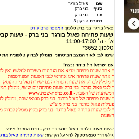
שם
פאזל בורגר -
סניף
בני ברק
עיר
בני ברק
כתובת
הירקון 3
פאזל בורגר בני ברק טלפון:
המספר טרם עודכן
שעות פתיחה פאזל בורגר בני ברק - שעות קבל
א׳ - ה׳ 11:00-17:00
טלפון: 3652*
שימו לב: לאור המצב הביטחוני, מומלץ לבדוק טלפונית את
עם ישראל חי! ביחד ננצח!
* אתר שעות פתיחה מביא את הנתונים כשירות לגולשיו ואין ל
* אתר שעות פתיחה אינו אחראי לגבי השעות המפורסמות
* מומלץ לבדוק את שעות הפתיחה גם ישירות מול בית העסק
* לגבי פאזל בורגר בני ברק שעות פתיחה יום שישי, מומלץ תמי
המשתנות של השבת -
co.il.כניסת-שבת.www
* שעות פתיחה של פאזל בורגר בני ברק מוצאי שבת, מומלץ לב
פעילות פאזל בורגר בני ברק מוצ"ש
* לגבי שעות פתיחה פאזל בורגר בני ברק בקיץ מומלץ לבדוק 
השונות
שעות מענה טלפוני פאזל בורגר בני ברק - טרם התקבל מידע
גולש דרך סמארטפון? לחץ על הקישור:
שעות פתיחה פאזל בורגר