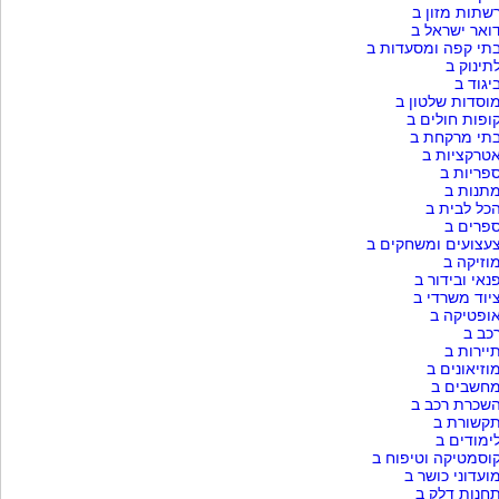
שתות מזון ב
ואר ישראל ב
תי קפה ומסעדות ב
תינוק ב
יגוד ב
וסדות שלטון ב
ופות חולים ב
תי מרקחת ב
טרקציות ב
פריות ב
תנות ב
כל לבית ב
פרים ב
עצועים ומשחקים ב
וזיקה ב
נאי ובידור ב
יוד משרדי ב
ופטיקה ב
כב ב
יירות ב
וזיאונים ב
חשבים ב
שכרת רכב ב
קשורת ב
ימודים ב
וסמטיקה וטיפוח ב
ועדוני כושר ב
חנות דלק ב