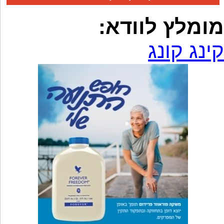
מומלץ לוודא:
קינג קונג