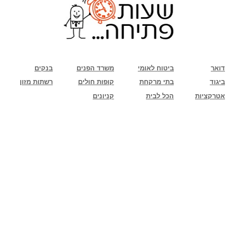
שימו לב: עקב המלחמה נגד כוחות הרשע - החמאס. מומלץ להתעדכן מול בית העסק בצורה
טלפונית לגבי הסניפים הפתוחים שעות הפתיחה המעודכנות
ביחד ננצח!
דואר
ביטוח לאומי
משרד הפנים
בנקים
ביגוד
בתי מרקחת
קופות חולים
רשתות מזון
אטרקציות
הכל לבית
קניונים