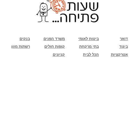
שימו לב: עקב המלחמה נגד כוחות הרשע - החמאס. מומלץ להתעדכן מול בית העסק בצורה
טלפונית לגבי הסניפים הפתוחים שעות הפתיחה המעודכנות
ביחד ננצח!
דואר
ביטוח לאומי
משרד הפנים
בנקים
ביגוד
בתי מרקחת
קופות חולים
רשתות מזון
אטרקציות
הכל לבית
קניונים