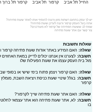
החייל תל אביב
קרפור תל אביב
קרפור תל ברוך ת
יש לך עסק בתחום
רשתות מזון
ורוצה להוסיף אותו לאתר שעות פתיחה?
אתה בעל העסק קרפור ורוצה לעדכן שעות פתיחה?
שמת לב ששעות הפתיחה של קרפור לא מעודכנים?
צור קשר עם אתר שעות פתיחה
שאלות ותשובות
שאלה:
האם המידע באתר אודות שעות פתיחה קרפור ויצ
תשובה:
לצערנו אין אנחנו יכולים לדייק במאת האחוזים
מול בית העסק עצמו את שעות הפעילות שלו
שאלה:
האם קרפור ויצמן פתוח בימי שישי או בסופי שב
תשובה:
בגלל שינויי שעות כניסת ויציאת השבת, מומלץ 
קרפור
שאלה:
האם אתר שעות פתיחה שייך לקרפור?
תשובה:
לא, אתר שעות פתיחה הוא אתר עצמאי לחלוטי
בו