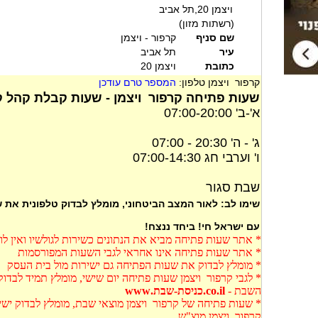
ויצמן 20,תל אביב
(רשתות מזון)
שם סניף
קרפור - ויצמן
עיר
תל אביב
כתובת
ויצמן 20
קרפור ויצמן טלפון:
המספר טרם עודכן
שעות פתיחה קרפור ויצמן - שעות קבלת קהל ק
א'-ב' 07:00-20:00
ג' - ה' 20:30 - 07:00
ו' וערבי חג 07:00-14:30
שבת סגור
שימו לב: לאור המצב הביטחוני, מומלץ לבדוק טלפונית את
עם ישראל חי! ביחד ננצח!
* אתר שעות פתיחה מביא את הנתונים כשירות לגולשיו ואין ל
* אתר שעות פתיחה אינו אחראי לגבי השעות המפורסמות
* מומלץ לבדוק את שעות הפתיחה גם ישירות מול בית העסק
* לגבי קרפור ויצמן שעות פתיחה יום שישי, מומלץ תמיד לבדו
השבת -
co.il.כניסת-שבת.www
* שעות פתיחה של קרפור ויצמן מוצאי שבת, מומלץ לבדוק ישי
קרפור ויצמן מוצ"ש