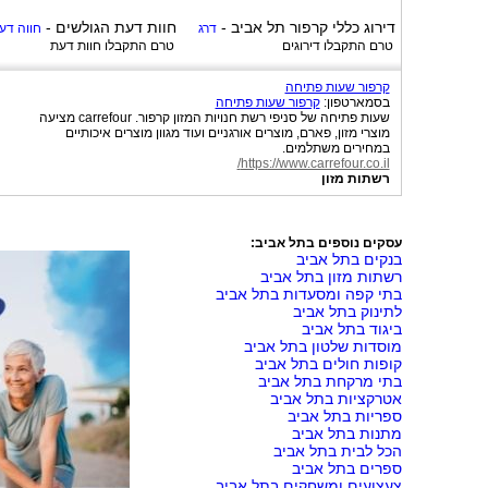
דירוג כללי
קרפור תל אביב
-
חוות דעת הגולשים -
דרג
חווה דע
טרם התקבלו דירוגים
טרם התקבלו חוות דעת
קרפור שעות פתיחה
בסמארטפון:
קרפור שעות פתיחה
שעות פתיחה של סניפי רשת חנויות המזון קרפור. carrefour מציעה
מוצרי מזון, פארם, מוצרים אורגניים ועוד מגוון מוצרים איכותיים
במחירים משתלמים.
https://www.carrefour.co.il/
רשתות מזון
עסקים נוספים בתל אביב:
בנקים בתל אביב
רשתות מזון בתל אביב
בתי קפה ומסעדות בתל אביב
לתינוק בתל אביב
ביגוד בתל אביב
מוסדות שלטון בתל אביב
קופות חולים בתל אביב
בתי מרקחת בתל אביב
אטרקציות בתל אביב
ספריות בתל אביב
מתנות בתל אביב
הכל לבית בתל אביב
ספרים בתל אביב
צעצועים ומשחקים בתל אביב