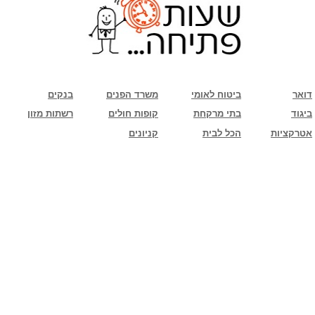
שימו לב: עקב המלחמה נגד כוחות הרשע - החמאס. מומלץ להתעדכן מול בית העסק בצורה
טלפונית לגבי הסניפים הפתוחים שעות הפתיחה המעודכנות
ביחד ננצח!
דואר
ביטוח לאומי
משרד הפנים
בנקים
ביגוד
בתי מרקחת
קופות חולים
רשתות מזון
אטרקציות
הכל לבית
קניונים