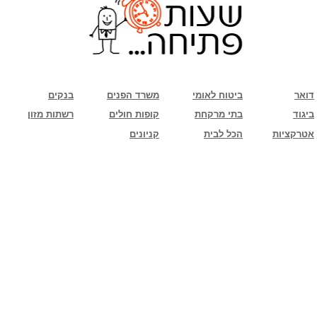
שימו לב: עקב המלחמה נגד כוחות הרשע - החמאס. מומלץ להתעדכן מול בית העסק בצורה
טלפונית לגבי הסניפים הפתוחים שעות הפתיחה המעודכנות
ביחד ננצח!
דואר
ביטוח לאומי
משרד הפנים
בנקים
ביגוד
בתי מרקחת
קופות חולים
רשתות מזון
אטרקציות
הכל לבית
קניונים