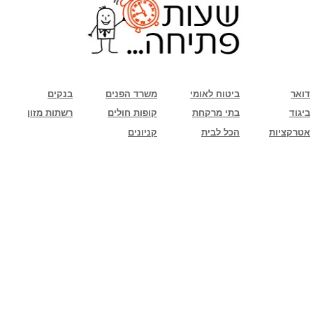
שימו לב: עקב המלחמה נגד כוחות הרשע - החמאס. מומלץ להתעדכן מול בית העסק בצורה
טלפונית לגבי הסניפים הפתוחים שעות הפתיחה המעודכנות
ביחד ננצח!
דואר
ביטוח לאומי
משרד הפנים
בנקים
ביגוד
בתי מרקחת
קופות חולים
רשתות מזון
אטרקציות
הכל לבית
קניונים