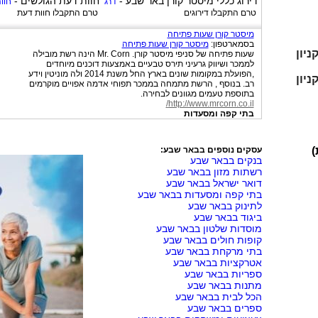
דירוג כללי
מיסטר קורן באר שבע
-
חוות דעת הגולשים -
דרג
חוו
טרם התקבלו דירוגים
טרם התקבלו חוות דעת
מיסטר קורן שעות פתיחה
בסמארטפון:
מיסטר קורן שעות פתיחה
ניון
שעות פתיחה של סניפי מיסטר קורן. Mr. Corn הינה רשת מובילה
לממכר ושיווק גרעיני תירס טבעיים באמצעות דוכנים מיוחדים
,הפועלת במקומות שונים בארץ החל משנת 2014 ולה מוניטין וידע
ניון
רב. בנוסף , הרשת מתמחה בממכר תפוחי אדמה אפויים מוקרמים
בתוספת טעמים מגוונים לבחירה.
http://www.mrcorn.co.il/
בתי קפה ומסעדות
)
עסקים נוספים בבאר שבע:
בנקים בבאר שבע
רשתות מזון בבאר שבע
דואר ישראל בבאר שבע
בתי קפה ומסעדות בבאר שבע
לתינוק בבאר שבע
ביגוד בבאר שבע
מוסדות שלטון בבאר שבע
קופות חולים בבאר שבע
בתי מרקחת בבאר שבע
אטרקציות בבאר שבע
ספריות בבאר שבע
מתנות בבאר שבע
הכל לבית בבאר שבע
ספרים בבאר שבע