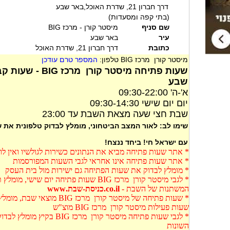
דרך חברון 21, שדרת האוכל,באר שבע
(בתי קפה ומסעדות)
שם סניף
מיסטר קורן - מרכז BIG
עיר
באר שבע
כתובת
דרך חברון 21, שדרת האוכל
מיסטר קורן מרכז BIG טלפון:
המספר טרם עודכן
שעות פתיחה מיסטר ק
שבע
א'-ה' 09:30-22:00
יום יום שישי 09:30-14:30
שבת חצי שעה מצאת השבת עד 23:00
שימו לב: לאור המצב הביטחוני, מומלץ לבדוק טלפונית את
עם ישראל חי! ביחד ננצח!
* אתר שעות פתיחה מביא את הנתונים כשירות לגולשיו ואין ל
* אתר שעות פתיחה אינו אחראי לגבי השעות המפורסמות
* מומלץ לבדוק את שעות הפתיחה גם ישירות מול בית העסק
* לגבי מיסטר קורן מרכז BIG שעות פתיחה יום
המשתנות של השבת -
co.il.כניסת-שבת.www
* שעות פתיחה של מיסטר קורן מרכ
שעות פעילות מיסטר קורן מרכז BIG מוצ"ש
* לגבי שעות פתיחה מיסטר קורן
השונות