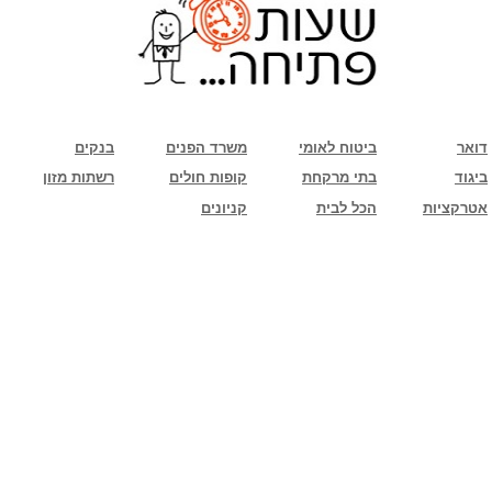
שימו לב: עקב המלחמה נגד כוחות הרשע - החמאס. מומלץ להתעדכן מול בית העסק בצורה
טלפונית לגבי הסניפים הפתוחים שעות הפתיחה המעודכנות
ביחד ננצח!
דואר
ביטוח לאומי
משרד הפנים
בנקים
ביגוד
בתי מרקחת
קופות חולים
רשתות מזון
אטרקציות
הכל לבית
קניונים