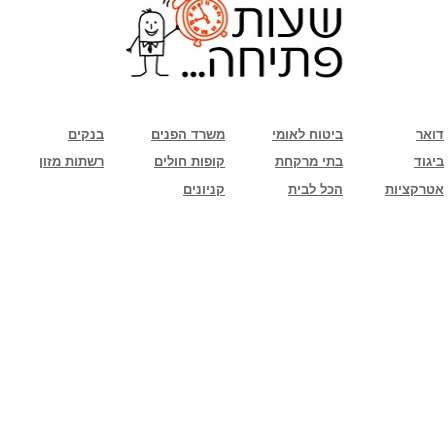
שימו לב: עקב המלחמה נגד כוחות הרשע - החמאס. מומלץ להתעדכן מול בית העסק בצורה
טלפונית לגבי הסניפים הפתוחים שעות הפתיחה המעודכנות
ביחד ננצח!
דואר
ביטוח לאומי
משרד הפנים
בנקים
ביגוד
בתי מרקחת
קופות חולים
רשתות מזון
אטרקציות
הכל לבית
קניונים