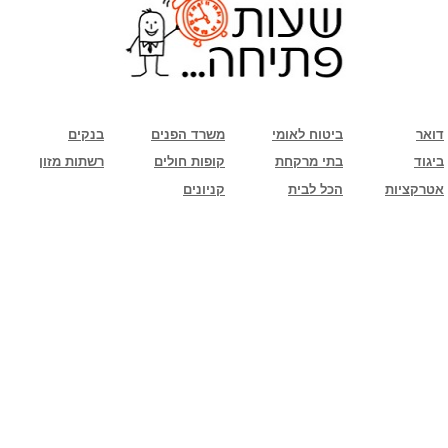
שימו לב: עקב המלחמה נגד כוחות הרשע - החמאס. מומלץ להתעדכן מול בית העסק בצורה
טלפונית לגבי הסניפים הפתוחים שעות הפתיחה המעודכנות
ביחד ננצח!
דואר
ביטוח לאומי
משרד הפנים
בנקים
ביגוד
בתי מרקחת
קופות חולים
רשתות מזון
אטרקציות
הכל לבית
קניונים