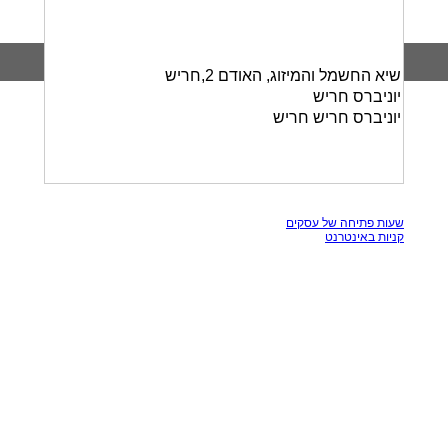
שיא החשמל והמיזוג, האודם 2,חריש
יוניברס חריש
יוניברס חריש חריש
כל הזכויות שמורות, אין להעתק תכנים מאתר זה
שעות פתיחה של עסקים
קניות באינטרנט