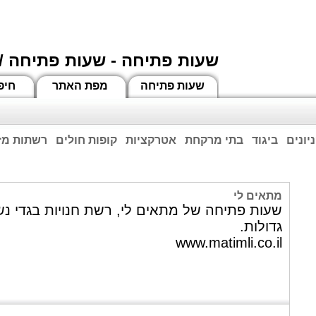
שעות פתיחה - שעות פתיחה /
שעות פתיחה
מפת האתר
חיפ
יונים
ביגוד
בתי מרקחת
אטרקציות
קופות חולים
רשתות מזו
וחות הרשע - החמאס. מומלץ להתעדכן מול בית העסק בצורה טלפונית לגבי הסניפים הפתוח
ביחד ננצח!
מתאים לי
שעות פתיחה של מתאים לי, רשת חנויות בגדי נש
גדולות.
www.matimli.co.il