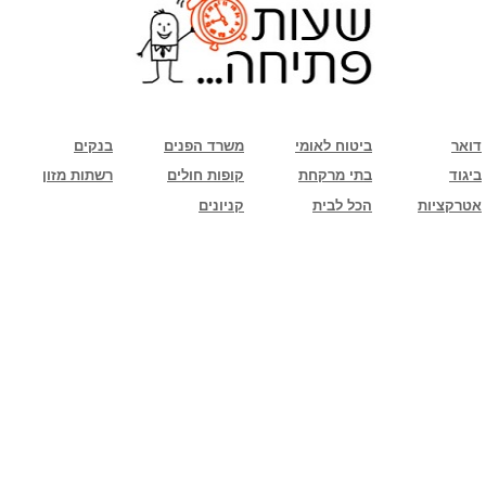
שימו לב: עקב המלחמה נגד כוחות הרשע - החמאס. מומלץ להתעדכן מול בית העסק בצורה
טלפונית לגבי הסניפים הפתוחים שעות הפתיחה המעודכנות
ביחד ננצח!
דואר
ביטוח לאומי
משרד הפנים
בנקים
ביגוד
בתי מרקחת
קופות חולים
רשתות מזון
אטרקציות
הכל לבית
קניונים