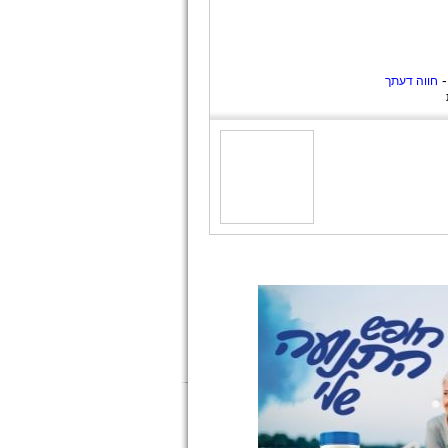
-
חווה דעתך