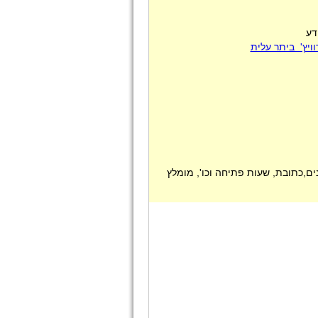
דע
וויץ' ביתר עלית
נים,כתובת, שעות פתיחה וכו', מומלץ