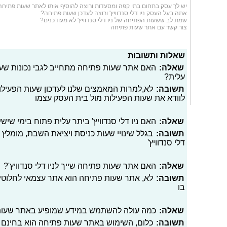
יש לך עסק בתחום
בתי קפה ומסעדות
ורוצה להוסיף אותו לאתר שעות פתיחה
אתה בעל העסק ניו דלי סנדוויץ' ורוצה לעדכן שעות פתיחה?
שמת לב ששעות הפתיחה של ניו דלי סנדוויץ' לא מעודכנים?
צור קשר עם אתר שעות פתיחה
שאלות ותשובות
שאלה:
האם אתר שעות פתיחה מתחייב לגבי נכונות שעות 
עלית?
תשובה:
לא,למרות המאמצים שלנו לעדכון שעות הפעילו
לוודא את שעות הפעילות מול בית העסק עצמו
שאלה:
האם ניו דלי סנדוויץ' ביתר עלית פתוח בימי שיש
תשובה:
בגלל שינויי שעות כניסת ויציאת השבת, מומלץ 
דלי סנדוויץ'
שאלה:
האם אתר שעות פתיחה שייך לניו דלי סנדוויץ'?
תשובה:
לא, אתר שעות פתיחה הוא אתר עצמאי לחלוטי
בו
שאלה:
כמה עולה להשתמש במידע שמופיע באתר שעו
תשובה:
כלום, השימוש באתר שעות פתיחה הוא בחינם