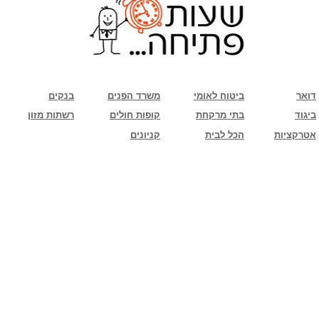
שימו לב: עקב המלחמה נגד כוחות הרשע - החמאס. מומלץ להתעדכן מול בית העסק בצורה
טלפונית לגבי הסניפים הפתוחים שעות הפתיחה המעודכנות
ביחד ננצח!
דואר
ביטוח לאומי
משרד הפנים
בנקים
ביגוד
בתי מרקחת
קופות חולים
רשתות מזון
אטרקציות
הכל לבית
קניונים