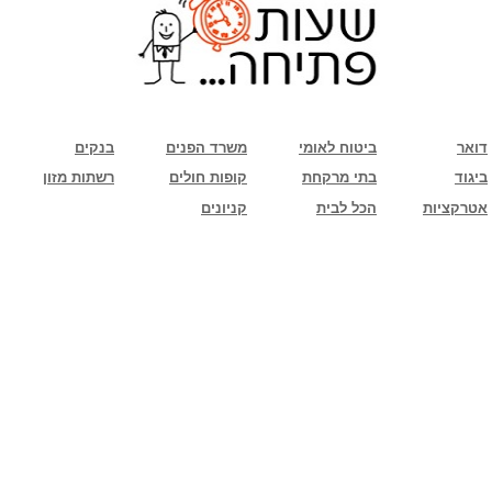
שימו לב: עקב המלחמה נגד כוחות הרשע - החמאס. מומלץ להתעדכן מול בית העסק בצורה
טלפונית לגבי הסניפים הפתוחים שעות הפתיחה המעודכנות
ביחד ננצח!
דואר
ביטוח לאומי
משרד הפנים
בנקים
ביגוד
בתי מרקחת
קופות חולים
רשתות מזון
אטרקציות
הכל לבית
קניונים