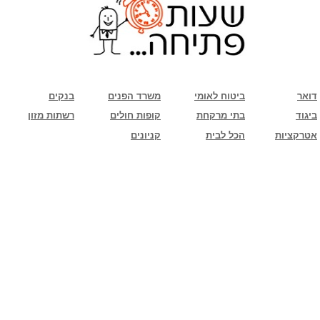
שימו לב: עקב המלחמה נגד כוחות הרשע - החמאס. מומלץ להתעדכן מול בית העסק בצורה
טלפונית לגבי הסניפים הפתוחים שעות הפתיחה המעודכנות
ביחד ננצח!
דואר
ביטוח לאומי
משרד הפנים
בנקים
ביגוד
בתי מרקחת
קופות חולים
רשתות מזון
אטרקציות
הכל לבית
קניונים