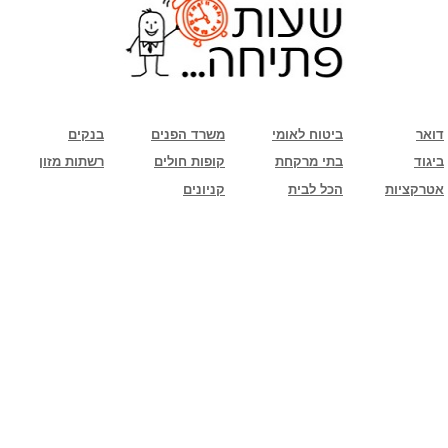
שימו לב: עקב המלחמה נגד כוחות הרשע - החמאס. מומלץ להתעדכן מול בית העסק בצורה
טלפונית לגבי הסניפים הפתוחים שעות הפתיחה המעודכנות
ביחד ננצח!
דואר
ביטוח לאומי
משרד הפנים
בנקים
ביגוד
בתי מרקחת
קופות חולים
רשתות מזון
אטרקציות
הכל לבית
קניונים