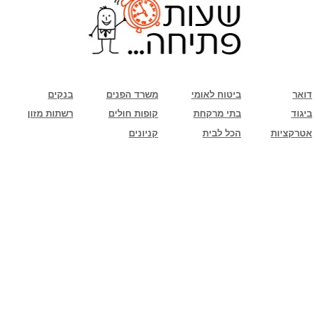
שימו לב: עקב המלחמה נגד כוחות הרשע - החמאס. מומלץ להתעדכן מול בית העסק בצורה
טלפונית לגבי הסניפים הפתוחים שעות הפתיחה המעודכנות
ביחד ננצח!
דואר
ביטוח לאומי
משרד הפנים
בנקים
ביגוד
בתי מרקחת
קופות חולים
רשתות מזון
אטרקציות
הכל לבית
קניונים