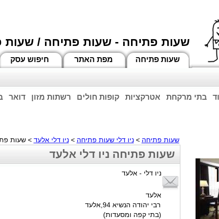
שעות פתיחה - שעות פתיחה / שעות 
שעות פתיחה
מפת האתר
חיפוש עסק
ד
בתי מרקחת
אטרקציות
קופות חולים
רשתות מזון
דואר
ב
וחות הרשע - החמאס. מומלץ להתעדכן מול בית העסק בצורה טלפונית לגבי הסניפים הפתוח
ביחד ננצח!
שעות פתיחה
>
ניו דלי שעות פתיחה
>
ניו דלי אלעד
> שעות פתיח
שעות פתיחה ניו דלי אלעד
ניו דלי - אלעד
אלעד
רבי יהודה הנשיא 94,אלעד
(בתי קפה ומסעדות)