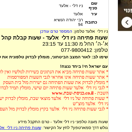
שם
ניו דלי - אלעד
סניף
עיר
אלעד
רבי יהודה הנשיא
כתובת
94
ניו דלי אלעד טלפון:
המספר טרם עודכן
שעות פתיחה ניו דלי אלעד - שעות קבלת קהל ני
א׳-ה׳ החל מ 11:30 עד 23:15
טלפון: 077-9800412
שימו לב: לאור המצב הביטחוני, מומלץ לבדוק טלפונית את
עם ישראל חי! ביחד ננצח!
* אתר שעות פתיחה מביא את הנתונים כשירות לגולשיו ואין ל
* אתר שעות פתיחה אינו אחראי לגבי השעות המפורסמות
* מומלץ לבדוק את שעות הפתיחה גם ישירות מול בית העסק
* לגבי ניו דלי אלעד שעות פתיחה יום שישי, מומלץ תמיד לבד
השבת -
co.il.כניסת-שבת.www
* שעות פתיחה של ניו דלי אלעד מוצאי שבת, מומלץ לבדוק ישי
ניו דלי אלעד מוצ"ש
* לגבי שעות פתיחה ניו דלי אלעד בקיץ מומלץ לבדוק מול הע
שעות מענה טלפוני ניו דלי אלעד - טרם התקבל מידע
גולש דרך סמארטפון? לחץ על הקישור:
שעות פתיחה ניו דלי אל