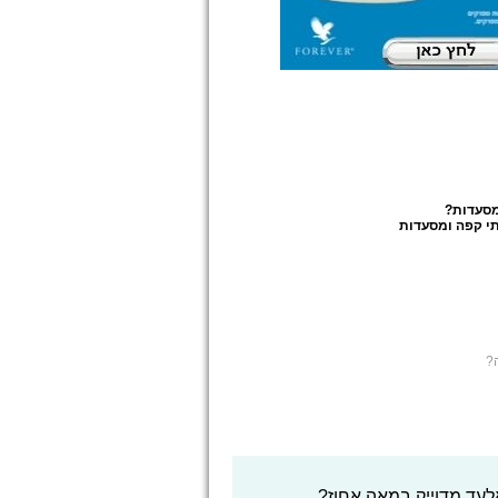
מסעדות
?
י קפה ומסעדות
?
לעד מדוייק במאה אחוז?