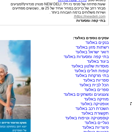
בסמארטפון:
ניו דלי שעות פתיחה
שעות פתיחה של סניפי ניו דלי. NEW DELI סנוויץ סנדוויץ!!!מציעים
מבחר רחב של כריכים במחיר אחיד של 25 ₪ , נשנושים מפתיעים
ושירות משלוחים ברמה הגבוהה ביותר .
https://newdeli.com/
בתי קפה ומסעדות
עסקים נוספים באלעד:
בנקים באלעד
רשתות מזון באלעד
דואר ישראל באלעד
בתי קפה ומסעדות באלעד
ביגוד באלעד
מוסדות שלטון באלעד
קופות חולים באלעד
בתי מרקחת באלעד
ספריות באלעד
הכל לבית באלעד
ספרים באלעד
צעצועים ומשחקים באלעד
מוזיקה באלעד
אופטיקה באלעד
השכרת רכב באלעד
תקשורת באלעד
קוסמטיקה וטיפוח באלעד
נעליים באלעד
פיצריות באלעד