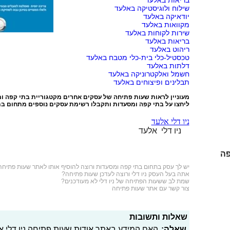
בריאות באלעד
שילוח ולוגיסטיקה באלעד
יודאיקה באלעד
מקוואות באלעד
שירות לקוחות באלעד
בריאות באלעד
ריהוט באלעד
טכסטיל-כלי בית-כלי מטבח באלעד
דלתות באלעד
חשמל ואלקטרוניקה באלעד
תבלינים ופיצוחים באלעד
מעוניין לראות שעות פתיחה של עסקים אחרים מקטגוריית
בתי קפה ו
ליחצו על
בתי קפה ומסעדות
ותקבלו רשימת עסקים נוספים מתחום בת
ניו דלי אלעד
ניו דלי אלעד
פה
יש לך עסק בתחום
בתי קפה ומסעדות
ורוצה להוסיף אותו לאתר שעות פתיחה
אתה בעל העסק ניו דלי ורוצה לעדכן שעות פתיחה?
שמת לב ששעות הפתיחה של ניו דלי לא מעודכנים?
צור קשר עם אתר שעות פתיחה
שאלות ותשובות
שאלה:
האם המידע באתר אודות שעות פתיחה ניו דלי א