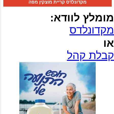
מקדונלדס קריית מוצקין מפה
מומלץ לוודא:
מקדונלדס
או
קבלת קהל