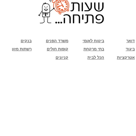
שימו לב: עקב המלחמה נגד כוחות הרשע - החמאס. מומלץ להתעדכן מול בית העסק בצורה
טלפונית לגבי הסניפים הפתוחים שעות הפתיחה המעודכנות
ביחד ננצח!
דואר
ביטוח לאומי
משרד הפנים
בנקים
ביגוד
בתי מרקחת
קופות חולים
רשתות מזון
אטרקציות
הכל לבית
קניונים