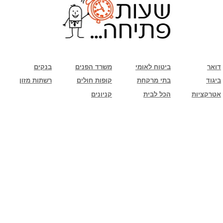
שימו לב: עקב המלחמה נגד כוחות הרשע - החמאס. מומלץ להתעדכן מול בית העסק בצורה
טלפונית לגבי הסניפים הפתוחים שעות הפתיחה המעודכנות
ביחד ננצח!
דואר
ביטוח לאומי
משרד הפנים
בנקים
ביגוד
בתי מרקחת
קופות חולים
רשתות מזון
אטרקציות
הכל לבית
קניונים