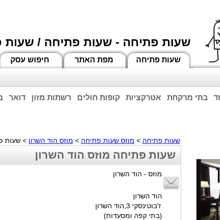
שעות פתיחה - שעות פתיחה / שעות 
שעות פתיחה
מפת האתר
חיפוש עסק
ד
בתי מרקחת
אטרקציות
קופות חולים
רשתות מזון
דואר
ב
וחות הרשע - החמאס. מומלץ להתעדכן מול בית העסק בצורה טלפונית לגבי הסניפים הפתוח
ביחד ננצח!
שעות פתיחה
>
מוזס שעות פתיחה
>
מוזס הוד השרון
> שעות פת
שעות פתיחה מוזס הוד השרון
מוזס - הוד השרון
הוד השרון
ז'בוטינסקי 3,הוד השרון
(בתי קפה ומסעדות)