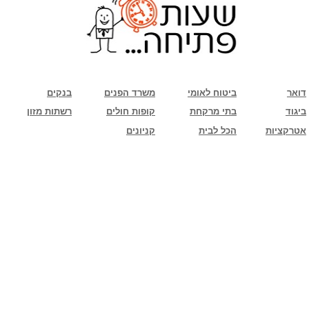
שימו לב: עקב המלחמה נגד כוחות הרשע - החמאס. מומלץ להתעדכן מול בית העסק בצורה
טלפונית לגבי הסניפים הפתוחים שעות הפתיחה המעודכנות
ביחד ננצח!
דואר
ביטוח לאומי
משרד הפנים
בנקים
ביגוד
בתי מרקחת
קופות חולים
רשתות מזון
אטרקציות
הכל לבית
קניונים