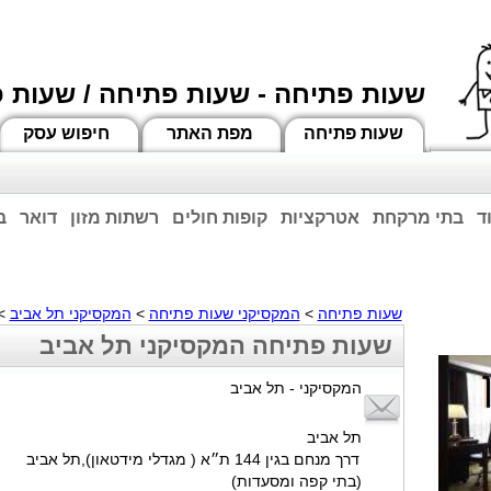
שעות פתיחה - שעות פתיחה / שעות 
שעות פתיחה
מפת האתר
חיפוש עסק
ד
בתי מרקחת
אטרקציות
קופות חולים
רשתות מזון
דואר
ב
וחות הרשע - החמאס. מומלץ להתעדכן מול בית העסק בצורה טלפונית לגבי הסניפים הפתוח
ביחד ננצח!
שעות פתיחה
>
המקסיקני שעות פתיחה
>
המקסיקני תל אביב
> 
שעות פתיחה המקסיקני תל אביב
המקסיקני - תל אביב
תל אביב
דרך מנחם בגין 144 ת״א ( מגדלי מידטאון),תל אביב
(בתי קפה ומסעדות)