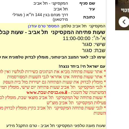
שם סניף
המקסיקני - תל אביב
עיר
תל אביב
דרך מנחם בגין 144 ת״א ( מגדלי
כתובת
מידטאון)
המקסיקני תל אביב טלפון:
המספר טרם עודכן
שעות פתיחה המקסיקני תל אביב - שעות קבל
א׳-ה׳: 11:00-00:00
שישי: סגור
שבת: סגור
שימו לב: לאור המצב הביטחוני, מומלץ לבדוק טלפונית את
עם ישראל חי! ביחד ננצח!
* אתר שעות פתיחה מביא את הנתונים כשירות לגולשיו ואין ל
* אתר שעות פתיחה אינו אחראי לגבי השעות המפורסמות
* מומלץ לבדוק את שעות הפתיחה גם ישירות מול בית העסק
* לגבי המקסיקני תל אביב שעות פתיחה יום שישי, מומלץ תמיד
המשתנות של השבת -
co.il.כניסת-שבת.www
* שעות פתיחה של המקסיקני תל אביב מוצאי שבת, מומלץ לבד
פעילות המקסיקני תל אביב מוצ"ש
* לגבי שעות פתיחה המקסיקני תל אביב בקיץ מומלץ לבדוק מ
השונות
שעות מענה טלפוני המקסיקני תל אביב - טרם התקבל מידע