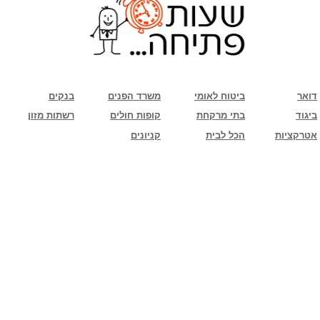
שימו לב: עקב המלחמה נגד כוחות הרשע - החמאס. מומלץ להתעדכן מול בית העסק בצורה
טלפונית לגבי הסניפים הפתוחים שעות הפתיחה המעודכנות
ביחד ננצח!
דואר
ביטוח לאומי
משרד הפנים
בנקים
ביגוד
בתי מרקחת
קופות חולים
רשתות מזון
אטרקציות
הכל לבית
קניונים