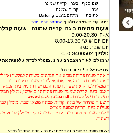
שם סניף
ביגה - קריית שמונה
עיר
קריית שמונה
כתובת
מתחם ביג, Building E
ביגה קריית שמונה טלפון:
המספר טרם עודכן
שעות פתיחה ביגה קריית שמונה - שעות קבלת 
א'-ה' 9:00-20:30
יום יום שישי 8:00-13:30
יום שבת סגור
טלפון: 050-3400502
שימו לב: לאור המצב הביטחוני, מומלץ לבדוק טלפונית את
עם ישראל חי! ביחד ננצח!
* אתר שעות פתיחה מביא את הנתונים כשירות לגולשיו ואין ל
* אתר שעות פתיחה אינו אחראי לגבי השעות המפורסמות
* מומלץ לבדוק את שעות הפתיחה גם ישירות מול בית העסק
* לגבי ביגה קריית שמונה שעות פתיחה יום שישי, מומלץ תמיד
המשתנות של השבת -
co.il.כניסת-שבת.www
* שעות פתיחה של ביגה קריית שמונה מוצאי שבת, מומלץ לבדו
פעילות ביגה קריית שמונה מוצ"ש
* לגבי שעות פתיחה ביגה קריית שמונה בקיץ מומלץ לבדוק מו
השונות
שעות מענה טלפוני ביגה קריית שמונה - טרם התקבל מידע