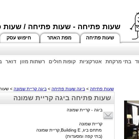
שעות פתיחה - שעות פתיחה / שעות 
שעות פתיחה
מפת האתר
חיפוש עסק
ד
בתי מרקחת
אטרקציות
קופות חולים
רשתות מזון
דואר
ב
וחות הרשע - החמאס. מומלץ להתעדכן מול בית העסק בצורה טלפונית לגבי הסניפים הפתוח
ביחד ננצח!
שעות פתיחה
>
ביגה שעות פתיחה
>
ביגה קריית שמונה
> שעות 
שעות פתיחה ביגה קריית שמונה
ביגה - קריית שמונה
קריית שמונה
מתחם ביג, Building E,קריית שמונה
(בתי קפה ומסעדות)