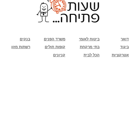
שימו לב: עקב המלחמה נגד כוחות הרשע - החמאס. מומלץ להתעדכן מול בית העסק בצורה
טלפונית לגבי הסניפים הפתוחים שעות הפתיחה המעודכנות
ביחד ננצח!
דואר
ביטוח לאומי
משרד הפנים
בנקים
ביגוד
בתי מרקחת
קופות חולים
רשתות מזון
אטרקציות
הכל לבית
קניונים