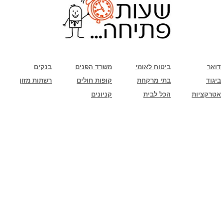
שימו לב: עקב המלחמה נגד כוחות הרשע - החמאס. מומלץ להתעדכן מול בית העסק בצורה
טלפונית לגבי הסניפים הפתוחים שעות הפתיחה המעודכנות
ביחד ננצח!
דואר
ביטוח לאומי
משרד הפנים
בנקים
ביגוד
בתי מרקחת
קופות חולים
רשתות מזון
אטרקציות
הכל לבית
קניונים