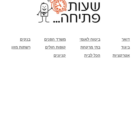
שימו לב: עקב המלחמה נגד כוחות הרשע - החמאס. מומלץ להתעדכן מול בית העסק בצורה
טלפונית לגבי הסניפים הפתוחים שעות הפתיחה המעודכנות
ביחד ננצח!
דואר
ביטוח לאומי
משרד הפנים
בנקים
ביגוד
בתי מרקחת
קופות חולים
רשתות מזון
אטרקציות
הכל לבית
קניונים