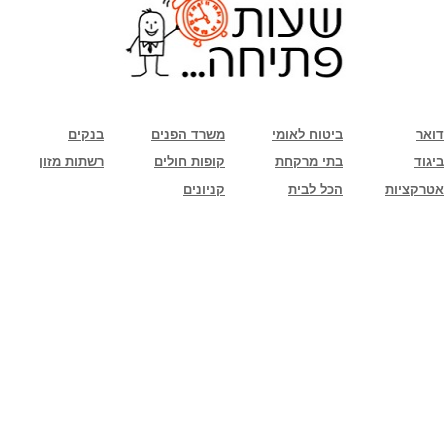
שימו לב: עקב המלחמה נגד כוחות הרשע - החמאס. מומלץ להתעדכן מול בית העסק בצורה
טלפונית לגבי הסניפים הפתוחים שעות הפתיחה המעודכנות
ביחד ננצח!
דואר
ביטוח לאומי
משרד הפנים
בנקים
ביגוד
בתי מרקחת
קופות חולים
רשתות מזון
אטרקציות
הכל לבית
קניונים