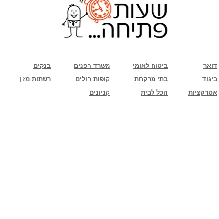
שימו לב: עקב המלחמה נגד כוחות הרשע - החמאס. מומלץ להתעדכן מול בית העסק בצורה
טלפונית לגבי הסניפים הפתוחים שעות הפתיחה המעודכנות
ביחד ננצח!
דואר
ביטוח לאומי
משרד הפנים
בנקים
ביגוד
בתי מרקחת
קופות חולים
רשתות מזון
אטרקציות
הכל לבית
קניונים