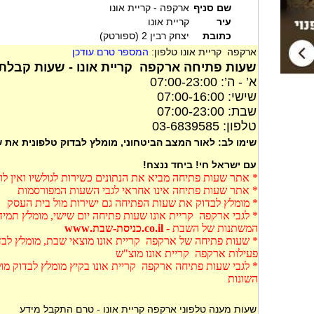
שם סניף
ארקפה - קריית אונו
עיר
קריית אונו
כתובת
יצחק רבין 2 (ספורטק)
ארקפה קריית אונו טלפון:
המספר טרם עודכן
שעות פתיחה ארקפה קריית אונו - שעות קבלת 
א’ - ה’: 07:00-23:00
שישי: 07:00-16:00
שבת: 07:00-23:00
טלפון: 03-6839585
שימו לב: לאור המצב הביטחוני, מומלץ לבדוק טלפונית את
עם ישראל חי! ביחד ננצח!
* אתר שעות פתיחה מביא את הנתונים כשירות לגולשיו ואין ל
* אתר שעות פתיחה אינו אחראי לגבי השעות המפורסמות
* מומלץ לבדוק את שעות הפתיחה גם ישירות מול בית העסק
* לגבי ארקפה קריית אונו שעות פתיחה יום שישי, מומלץ תמיד
המשתנות של השבת -
co.il.כניסת-שבת.www
* שעות פתיחה של ארקפה קריית אונו מוצאי שבת, מומלץ לבדו
פעילות ארקפה קריית אונו מוצ"ש
* לגבי שעות פתיחה ארקפה קריית אונו בקיץ מומלץ לבדוק מ
השונות
שעות מענה טלפוני ארקפה קריית אונו - טרם התקבל מידע