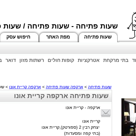
שעות פתיחה - שעות פתיחה / שעות 
שעות פתיחה
מפת האתר
חיפוש עסק
ד
בתי מרקחת
אטרקציות
קופות חולים
רשתות מזון
דואר
ב
וחות הרשע - החמאס. מומלץ להתעדכן מול בית העסק בצורה טלפונית לגבי הסניפים הפתוח
ביחד ננצח!
שעות פתיחה
>
ארקפה שעות פתיחה
>
ארקפה קריית אונו
> שעו
שעות פתיחה ארקפה קריית אונו
ארקפה - קריית אונו
קריית אונו
יצחק רבין 2 (ספורטק),קריית אונו
(בתי קפה ומסעדות)