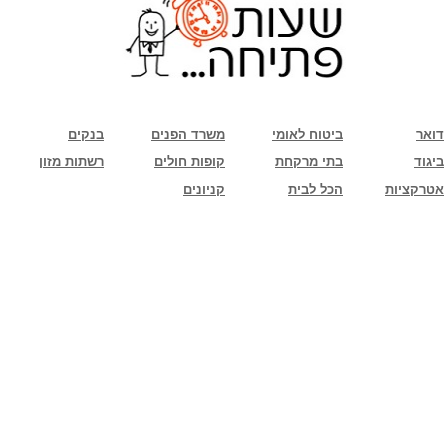
שימו לב: עקב המלחמה נגד כוחות הרשע - החמאס. מומלץ להתעדכן מול בית העסק בצורה
טלפונית לגבי הסניפים הפתוחים שעות הפתיחה המעודכנות
ביחד ננצח!
דואר
ביטוח לאומי
משרד הפנים
בנקים
ביגוד
בתי מרקחת
קופות חולים
רשתות מזון
אטרקציות
הכל לבית
קניונים