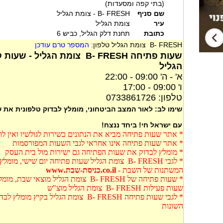
(בתי קפה ומסעדות)
שם סניף
B- FRESH - צומת הגליל
עיר
צומת הגליל
כתובת
תחנת דלק הגליל, כביש 6
B- FRESH צומת הגליל טלפון:
המספר טרם עודכן
הגליל
א' - ה' 09:00 - 22:00
ו' 09:00 - 17:00
טלפון: 0733861726
שימו לב: לאור המצב הביטחוני, מומלץ לבדוק טלפונית את
עם ישראל חי! ביחד ננצח!
* אתר שעות פתיחה מביא את הנתונים כשירות לגולשיו ואין ל
* אתר שעות פתיחה אינו אחראי לגבי השעות המפורסמות
* מומלץ לבדוק את שעות הפתיחה גם ישירות מול בית העסק
* לגבי B- FRESH צומת הגליל שעות פתיחה יום שישי
המשתנות של השבת -
co.il.כניסת-שבת.www
* שעות פתיחה של B- FRESH צומת הגליל מו
שעות פעילות B- FRESH צומת הגליל מוצ"ש
* לגבי שעות פתיחה B- FRESH צומת הגליל
השונות