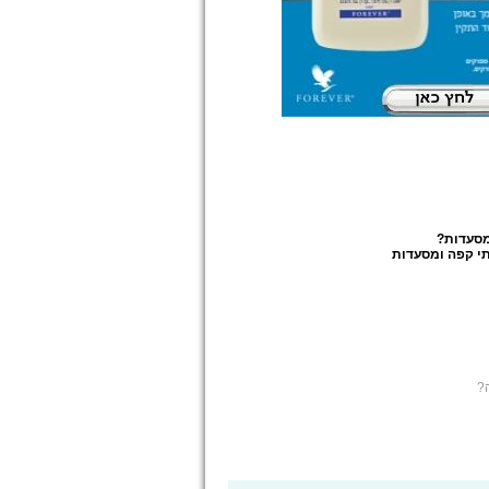
מסעדות
?
י קפה ומסעדות
?