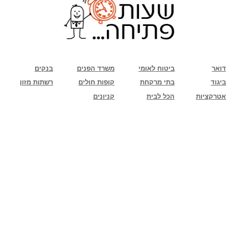
שימו לב: עקב המלחמה נגד כוחות הרשע - החמאס. מומלץ להתעדכן מול בית העסק בצורה
טלפונית לגבי הסניפים הפתוחים שעות הפתיחה המעודכנות
ביחד ננצח!
דואר
ביטוח לאומי
משרד הפנים
בנקים
ביגוד
בתי מרקחת
קופות חולים
רשתות מזון
אטרקציות
הכל לבית
קניונים