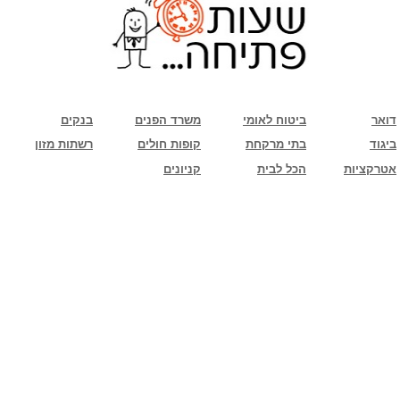
שימו לב: עקב המלחמה נגד כוחות הרשע - החמאס. מומלץ להתעדכן מול בית העסק בצורה
טלפונית לגבי הסניפים הפתוחים שעות הפתיחה המעודכנות
ביחד ננצח!
דואר
ביטוח לאומי
משרד הפנים
בנקים
ביגוד
בתי מרקחת
קופות חולים
רשתות מזון
אטרקציות
הכל לבית
קניונים