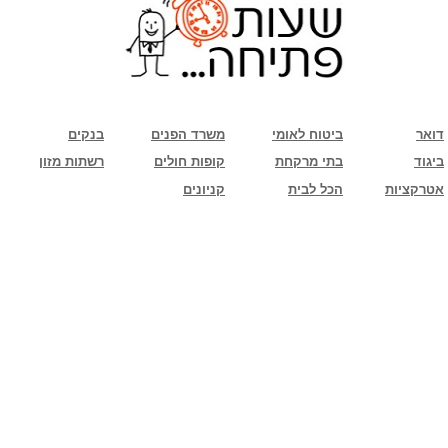
שימו לב: עקב המלחמה נגד כוחות הרשע - החמאס. מומלץ להתעדכן מול בית העסק בצורה
טלפונית לגבי הסניפים הפתוחים שעות הפתיחה המעודכנות
ביחד ננצח!
דואר
ביטוח לאומי
משרד הפנים
בנקים
ביגוד
בתי מרקחת
קופות חולים
רשתות מזון
אטרקציות
הכל לבית
קניונים