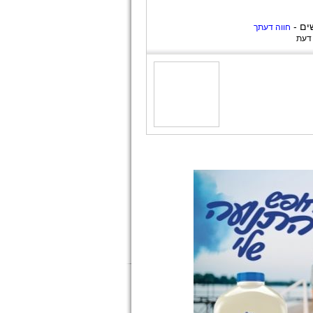
ים -
חווה דעתך
 דעת