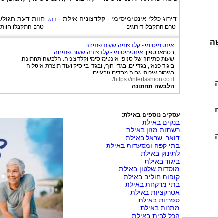
דירוג כללי
אינטימיסימי - קלדצוניה אילת
-
חוות דעת הגולש
דרג
טרם התקבלו דירוגים
טרם התקבלו חוות
שה
אינטימיסימי - קלדצוניה שעות פתיחה
בסמארטפון:
אינטימיסימי - קלדצוניה שעות פתיחה
שעות פתיחה של סניפי אינטימיסימי וקלדצוניה. הלבשה תחתונה,
ביגוד פנאי, בגדי ים, בגדי חוף, ובגדי בייסיק ועוד תוצרת איטליה
בגימור איכותי גבוה מבדים טבעיים.
https://interfashion.co.il/
הלבשה תחתונה
עסקים נוספים באילת:
בנקים באילת
רשתות מזון באילת
דואר ישראל באילת
בתי קפה ומסעדות באילת
לתינוק באילת
ביגוד באילת
מוסדות שלטון באילת
קופות חולים באילת
בתי מרקחת באילת
אטרקציות באילת
ספריות באילת
מתנות באילת
הכל לבית באילת