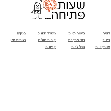
שימו לב: עקב המלחמה נגד כוחות הרשע - החמאס. מומלץ להתעדכן מול בית העסק בצורה
טלפונית לגבי הסניפים הפתוחים שעות הפתיחה המעודכנות
ביחד ננצח!
דואר
ביטוח לאומי
משרד הפנים
בנקים
ביגוד
בתי מרקחת
קופות חולים
רשתות מזון
אטרקציות
הכל לבית
קניונים