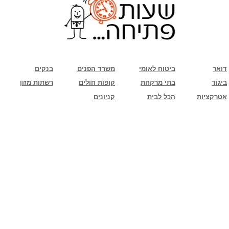
שימו לב: עקב המלחמה נגד כוחות הרשע - החמאס. מומלץ להתעדכן מול בית העסק בצורה
טלפונית לגבי הסניפים הפתוחים שעות הפתיחה המעודכנות
ביחד ננצח!
דואר
ביטוח לאומי
משרד הפנים
בנקים
ביגוד
בתי מרקחת
קופות חולים
רשתות מזון
אטרקציות
הכל לבית
קניונים