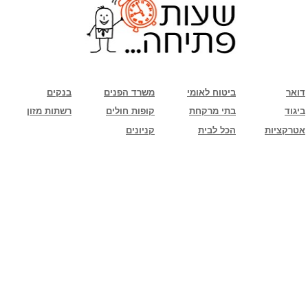
שימו לב: עקב המלחמה נגד כוחות הרשע - החמאס. מומלץ להתעדכן מול בית העסק בצורה
טלפונית לגבי הסניפים הפתוחים שעות הפתיחה המעודכנות
ביחד ננצח!
דואר
ביטוח לאומי
משרד הפנים
בנקים
ביגוד
בתי מרקחת
קופות חולים
רשתות מזון
אטרקציות
הכל לבית
קניונים