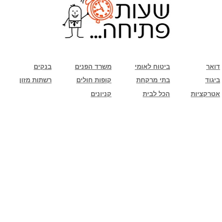
שימו לב: עקב המלחמה נגד כוחות הרשע - החמאס. מומלץ להתעדכן מול בית העסק בצורה
טלפונית לגבי הסניפים הפתוחים שעות הפתיחה המעודכנות
ביחד ננצח!
דואר
ביטוח לאומי
משרד הפנים
בנקים
ביגוד
בתי מרקחת
קופות חולים
רשתות מזון
אטרקציות
הכל לבית
קניונים