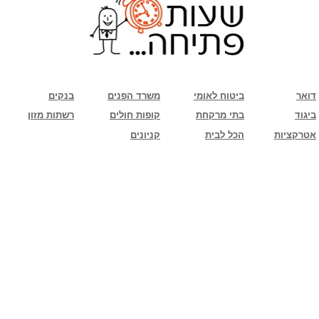
שימו לב: עקב המלחמה נגד כוחות הרשע - החמאס. מומלץ להתעדכן מול בית העסק בצורה
טלפונית לגבי הסניפים הפתוחים שעות הפתיחה המעודכנות
ביחד ננצח!
דואר
ביטוח לאומי
משרד הפנים
בנקים
ביגוד
בתי מרקחת
קופות חולים
רשתות מזון
אטרקציות
הכל לבית
קניונים