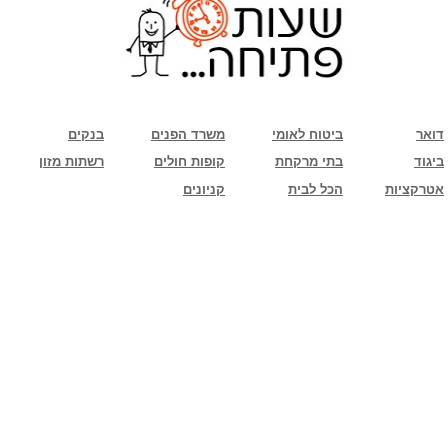
שימו לב: עקב המלחמה נגד כוחות הרשע - החמאס. מומלץ להתעדכן מול בית העסק בצורה
טלפונית לגבי הסניפים הפתוחים שעות הפתיחה המעודכנות
ביחד ננצח!
דואר
ביטוח לאומי
משרד הפנים
בנקים
ביגוד
בתי מרקחת
קופות חולים
רשתות מזון
אטרקציות
הכל לבית
קניונים