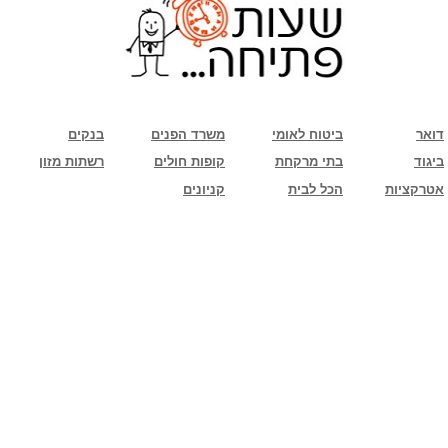
שימו לב: עקב המלחמה נגד כוחות הרשע - החמאס. מומלץ להתעדכן מול בית העסק בצורה
טלפונית לגבי הסניפים הפתוחים שעות הפתיחה המעודכנות
ביחד ננצח!
דואר
ביטוח לאומי
משרד הפנים
בנקים
ביגוד
בתי מרקחת
קופות חולים
רשתות מזון
אטרקציות
הכל לבית
קניונים