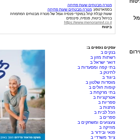
יטוח
מנורה מבטחים שעות פתיחה
בסמארטפון:
מנורה מבטחים שעות פתיחה
שעות קבלת קהל במוקדי פנסיה וגמל של מנורה מבטחים המתמחה
מל
בניהול ביטוח, פנסיה, פיננסים
https://www.menoramivt.co.il
ביטוח
עסקים נוספים ב:
ירום
בנקים ב
רשתות מזון ב
דואר ישראל ב
בתי קפה ומסעדות ב
לתינוק ב
ביגוד ב
מוסדות שלטון ב
קופות חולים ב
בתי מרקחת ב
אטרקציות ב
ספריות ב
מתנות ב
הכל לבית ב
ספרים ב
צעצועים ומשחקים ב
מוזיקה ב
פנאי ובידור ב
ציוד משרדי ב