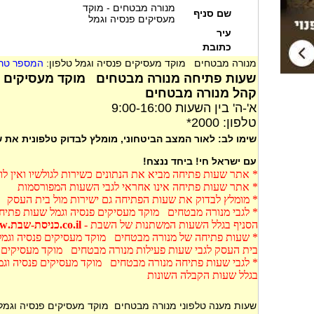
מנורה מבטחים - מוקד
שם סניף
מעסיקים פנסיה וגמל
עיר
כתובת
מנורה מבטחים מוקד מעסיקים פנסיה וגמל טלפון:
המספר טרם
שעות פתיחה מנורה מבטחים מוקד מעסיקים פ
קהל מנורה מבטחים
א'-ה' בין השעות 9:00-16:00
טלפון: 2000*
שימו לב: לאור המצב הביטחוני, מומלץ לבדוק טלפונית את
עם ישראל חי! ביחד ננצח!
* אתר שעות פתיחה מביא את הנתונים כשירות לגולשיו ואין ל
* אתר שעות פתיחה אינו אחראי לגבי השעות המפורסמות
* מומלץ לבדוק את שעות הפתיחה גם ישירות מול בית העסק
* לגבי מנורה מבטחים מוקד מעסיקים פנסיה וגמל שעות פתיחה
הסניף בגלל השעות המשתנות של השבת -
co.il.כניסת-שבת.www
* שעות פתיחה של מנורה מבטחים מוקד מעסיקים פנסיה וגמל 
בית העסק לגבי שעות פעילות מנורה מבטחים מוקד מעסיקים פ
* לגבי שעות פתיחה מנורה מבטחים מוקד מעסיקים פנסיה וגמ
בגלל שעות הקבלה השונות
שעות מענה טלפוני מנורה מבטחים מוקד מעסיקים פנסיה וגמל